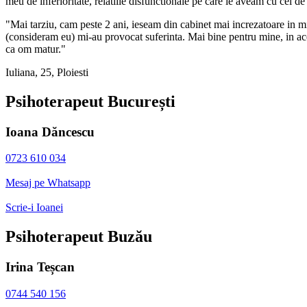
meu de inferioritate, relatiile disfunctionale pe care le aveam cu cei d
Mai tarziu, cam peste 2 ani, ieseam din cabinet mai increzatoare in m
(consideram eu) mi-au provocat suferinta. Mai bine pentru mine, in aces
ca om matur.
Iuliana, 25, Ploiesti
Psihoterapeut București
Ioana Dăncescu
0723 610 034
Mesaj pe Whatsapp
Scrie-i Ioanei
Psihoterapeut Buzău
Irina Teșcan
0744 540 156