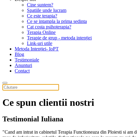
Cine suntem?
Spatiile unde lucram
Ce este terapia?
Ce se intampla la prima sedinta
Cat costa psihoterapia?
Terapia Online
Terapie de grup - metoda intenției
Link-uri utile
Metoda Intenției- IoPT
Blog
Testimoniale
Anunturi
Contact
Ce spun clientii nostri
Testimonial Iuliana
Cand am intrat in cabinetul Terapia Functioneaza din Ploiesti si am