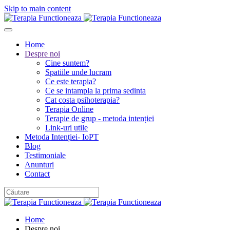
Skip to main content
Home
Despre noi
Cine suntem?
Spatiile unde lucram
Ce este terapia?
Ce se intampla la prima sedinta
Cat costa psihoterapia?
Terapia Online
Terapie de grup - metoda intenției
Link-uri utile
Metoda Intenției- IoPT
Blog
Testimoniale
Anunturi
Contact
Home
Despre noi