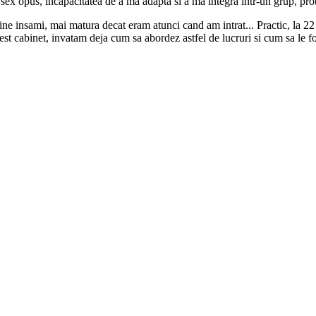
e sex opus, incapacitatea de a ma adapta si a ma integra intr-un grup, pr
ine insami, mai matura decat eram atunci cand am intrat... Practic, la 22
t cabinet, invatam deja cum sa abordez astfel de lucruri si cum sa le fol