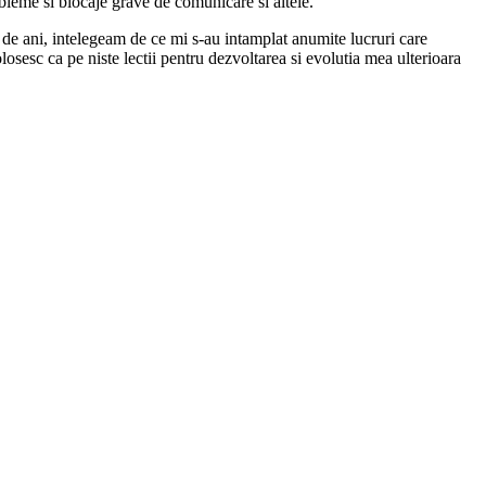
obleme si blocaje grave de comunicare si altele.
 de ani, intelegeam de ce mi s-au intamplat anumite lucruri care
osesc ca pe niste lectii pentru dezvoltarea si evolutia mea ulterioara