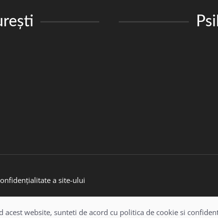
rești
Ps
onfidențialitate a site-ului
d acest website, sunteti de acord cu politica de cookie si confidenti