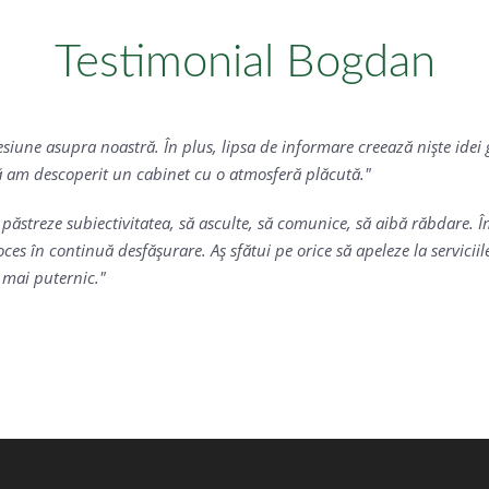
Testimonial Bogdan
esiune asupra noastră. În plus, lipsa de informare creează nişte idei 
ă am descoperit un cabinet cu o atmosferă plăcută.
îşi păstreze subiectivitatea, să asculte, să comunice, să aibă răbdar
ces în continuă desfăşurare. Aş sfătui pe orice să apeleze la servici
m mai puternic.