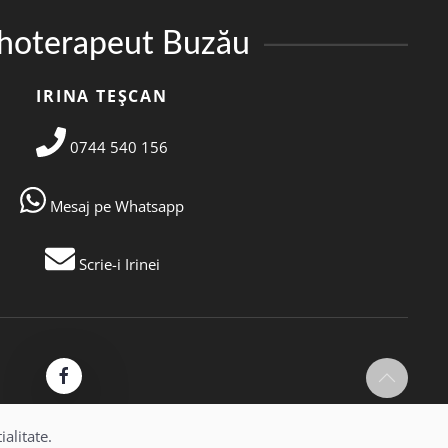
ihoterapeut Buzău
IRINA TEȘCAN
0744 540 156
Mesaj pe Whatsapp
Scrie-i Irinei
alitate.