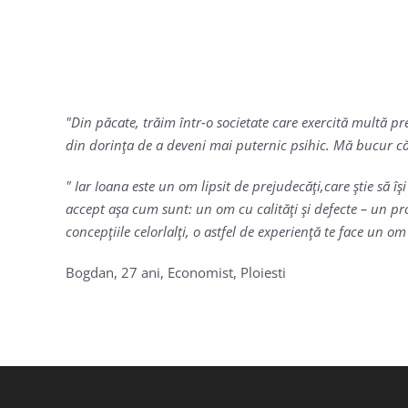
Din păcate, trăim într-o societate care exercită multă pr
din dorinţa de a deveni mai puternic psihic. Mă bucur c
Iar Ioana este un om lipsit de prejudecăţi,care ştie să 
accept aşa cum sunt: un om cu calităţi şi defecte – un pro
concepţiile celorlalţi, o astfel de experienţă te face un o
Bogdan, 27 ani, Economist, Ploiesti