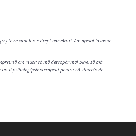
greşite ce sunt luate drept adevăruri. Am apelat la Ioana
e. Împreună am reuşit să mă descopăr mai bine, să mă
ile unui psiholog/psihoterapeut pentru că, dincolo de