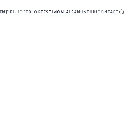
NȚIEI- IOPT
BLOG
TESTIMONIALE
ANUNTURI
CONTACT
TRI