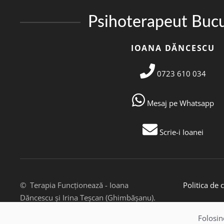
Psihoterapeut Bucu
IOANA DĂNCESCU
0723 610 034
Mesaj pe Whatsapp
Scrie-i Ioanei
© Terapia Funcționează - Ioana
Politica de c
Dăncescu și Irina Teșcan (Ghimbășanu).
Toate drepturile rezervate.
Folosin