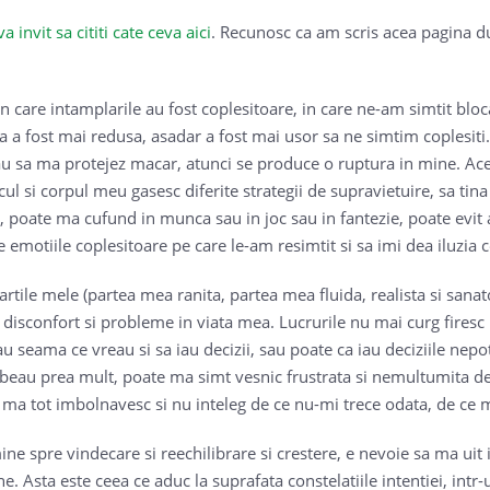
va invit sa cititi cate ceva aici
. Recunosc ca am scris acea pagina d
 care intamplarile au fost coplesitoare, in care ne-am simtit bloca
la a fost mai redusa, asadar a fost mai usor sa ne simtim coplesit
sau sa ma protejez macar, atunci se produce o ruptura in mine. Ac
l si corpul meu gasesc diferite strategii de supravietuire, sa tina 
z, poate ma cufund in munca sau in joc sau in fantezie, poate evit
 emotiile coplesitoare pe care le-am resimtit si sa imi dea iluzia c
rtile mele (partea mea ranita, partea mea fluida, realista si sanat
 disconfort si probleme in viata mea. Lucrurile nu mai curg firesc 
u seama ce vreau si sa iau decizii, sau poate ca iau deciziile nepo
beau prea mult, poate ma simt vesnic frustrata si nemultumita d
te ma tot imbolnavesc si nu inteleg de ce nu-mi trece odata, de ce 
 spre vindecare si reechilibrare si crestere, e nevoie sa ma uit in 
. Asta este ceea ce aduc la suprafata constelatiile intentiei, intr-