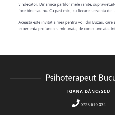
vindecator. Dinamica partilor mele ranite, supravietuito
face bine sau nu. Cu pasi mici, cu fiecare secventa de l
Aceasta este invitatia mea pentru voi, din Buzau, care si
experienta profunda si minunata, de conexiune atat interi
Psihoterapeut Bucu
IOANA DĂNCESCU
0723 610 034