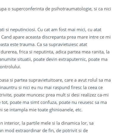
upa o superconferinta de psihotraumatologie, si ca nici
ti si neputinciosi. Cu cat am fost mai mici, cu atat
i. Cand apare aceasta discrepanta prea mare intre ce mi
easta este trauma. Ca sa supravietuiesc atat
durerea, frica si neputinta, adica partea mea ranita, la
 anumite situatii, poate devin extraputernic, poate ma
ontrolului.
oasa si partea supravietuitoare, care a avut rolul sa ma
inauntru si nici eu nu mai raspund firesc la ceea ce
trivite, poate muncesc prea mult si desi realizez ca-mi
e tot, poate ma simt confuza, poate nu reusesc sa ma
mi se intampla mie toate ghinioanele, etc.
interior, la partile mele si la dinamica lor, sa
un mod extraordinar de fin, de potrivit si de