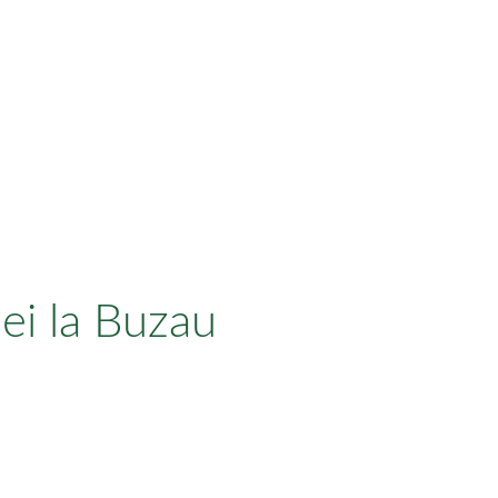
I
iei la Buzau