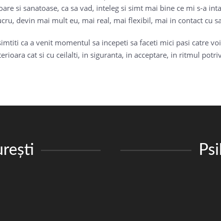
are si sanatoase, ca sa vad, inteleg si simt mai bine ce mi s-a in
ucru, devin mai mult eu, mai real, mai flexibil, mai in contact cu s
mtiti ca a venit momentul sa incepeti sa faceti mici pasi catre voi i
oara cat si cu ceilalti, in siguranta, in acceptare, in ritmul potriv
rești
Ps