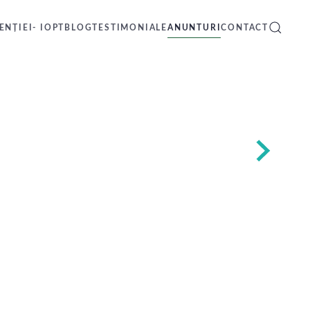
NȚIEI- IOPT
BLOG
TESTIMONIALE
ANUNTURI
CONTACT