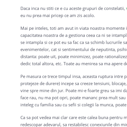
Daca inca nu stiti ce e cu aceste grupuri de constelatii,
eu nu prea mai pricep ce am zis acolo.
Mai pe inteles, toti am avut in viata noastra momente in
capacitatea noastra de a gestiona ceea ca ni se intamp
se intampla si ce pot eu sa fac ca sa schimb lucrurile 
evenimentelor, cat si sentimentului de neputinta, psihicu
distanta: poate uit, poate minimizez, poate rationalize
dedic total altora, etc. Toate au menirea sa ma apere de
Pe masura ce trece timpul insa, aceasta ruptura intre pa
protejeze de durere) incepe sa creeze tensiuni, blocaje,
vine spre mine din jur. Poate mi-e foarte greu sa imi da
face rau, nu ma pot opri, poate mananc prea mult sau 
inteleg cu familia sau cu sefii si colegii la munca, poa
Ca sa pot vedea mai clar care este calea buna pentru mine
redescopar adevarul, sa restabilesc conexiunile din mine