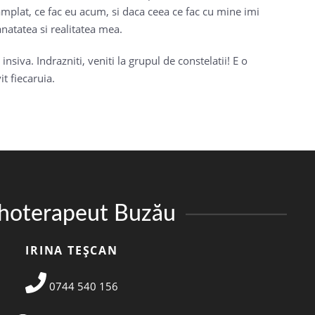
tamplat, ce fac eu acum, si daca ceea ce fac cu mine imi
anatatea si realitatea mea.
nsiva. Indrazniti, veniti la grupul de constelatii! E o
it fiecaruia.
ihoterapeut Buzău
IRINA TEȘCAN
0744 540 156