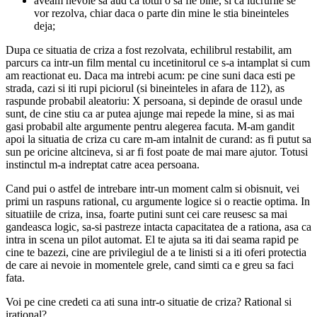
aveam nevoie sa aud ca totul o sa fie bine, si ca lucrurile se
vor rezolva, chiar daca o parte din mine le stia bineinteles
deja;
Dupa ce situatia de criza a fost rezolvata, echilibrul restabilit, am
parcurs ca intr-un film mental cu incetinitorul ce s-a intamplat si cum
am reactionat eu. Daca ma intrebi acum: pe cine suni daca esti pe
strada, cazi si iti rupi piciorul (si bineinteles in afara de 112), as
raspunde probabil aleatoriu: X persoana, si depinde de orasul unde
sunt, de cine stiu ca ar putea ajunge mai repede la mine, si as mai
gasi probabil alte argumente pentru alegerea facuta. M-am gandit
apoi la situatia de criza cu care m-am intalnit de curand: as fi putut sa
sun pe oricine altcineva, si ar fi fost poate de mai mare ajutor. Totusi
instinctul m-a indreptat catre acea persoana.
Cand pui o astfel de intrebare intr-un moment calm si obisnuit, vei
primi un raspuns rational, cu argumente logice si o reactie optima. In
situatiile de criza, insa, foarte putini sunt cei care reusesc sa mai
gandeasca logic, sa-si pastreze intacta capacitatea de a rationa, asa ca
intra in scena un pilot automat. El te ajuta sa iti dai seama rapid pe
cine te bazezi, cine are privilegiul de a te linisti si a iti oferi protectia
de care ai nevoie in momentele grele, cand simti ca e greu sa faci
fata.
Voi pe cine credeti ca ati suna intr-o situatie de criza? Rational si
irational?