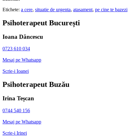
Etichete:
a cere
,
situatie de urgenta
,
atasament
,
pe cine te bazezi
Psihoterapeut București
Ioana Dăncescu
0723 610 034
Mesaj pe Whatsapp
Scrie-i Ioanei
Psihoterapeut Buzău
Irina Teșcan
0744 540 156
Mesaj pe Whatsapp
Scrie-i Irinei