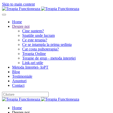
Skip to main content
Home
Despre noi
Cine suntem?
Spatiile unde lucram
Ce este terapia?
Ce se intampla la prima sedinta
Cat costa psihoterapia?
Terapia Online
Terapie de grup - metoda intenției
Link-uri utile
Metoda Intenției- IoPT
Blog
Testimoniale
Anunturi
Contact
Home
Despre noi