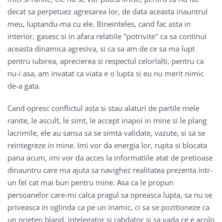
decat sa perpetuez agresarea lor, de data aceasta inauntrul
meu, luptandu-ma cu ele. Bineinteles, cand fac asta in
interior, gasesc si in afara relatiile "potrivite" ca sa continui
aceasta dinamica agresiva, si ca sa am de ce sa ma lupt
pentru iubirea, aprecierea si respectul celorlalti, pentru ca
nu-i asa, am invatat ca viata e o lupta si eu nu merit nimic
de-a gata.
Cand opresc conflictul asta si stau alaturi de partile mele
ranite, le ascult, le simt, le accept inapoi in mine si le plang
lacrimile, ele au sansa sa se simta validate, vazute, si sa se
reintegreze in mine. Imi vor da energia lor, rupta si blocata
pana acum, imi vor da acces la informatiile atat de pretioase
dinauntru care ma ajuta sa navighez realitatea prezenta intr-
un fel cat mai bun pentru mine. Asa ca le propun
persoanelor care-mi calca pragul sa opreasca lupta, sa nu se
priveasca in oglinda ca pe un inamic, ci sa se pozitioneze ca
un prieten bland, intelegator si rabdator si sa vada ce e acolo