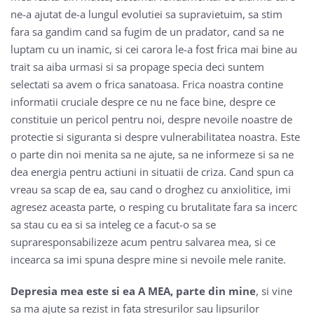
ne-a ajutat de-a lungul evolutiei sa supravietuim, sa stim
fara sa gandim cand sa fugim de un pradator, cand sa ne
luptam cu un inamic, si cei carora le-a fost frica mai bine au
trait sa aiba urmasi si sa propage specia deci suntem
selectati sa avem o frica sanatoasa. Frica noastra contine
informatii cruciale despre ce nu ne face bine, despre ce
constituie un pericol pentru noi, despre nevoile noastre de
protectie si siguranta si despre vulnerabilitatea noastra. Este
o parte din noi menita sa ne ajute, sa ne informeze si sa ne
dea energia pentru actiuni in situatii de criza. Cand spun ca
vreau sa scap de ea, sau cand o droghez cu anxiolitice, imi
agresez aceasta parte, o resping cu brutalitate fara sa incerc
sa stau cu ea si sa inteleg ce a facut-o sa se
supraresponsabilizeze acum pentru salvarea mea, si ce
incearca sa imi spuna despre mine si nevoile mele ranite.
Depresia mea este si ea A MEA, parte din mine
, si vine
sa ma ajute sa rezist in fata stresurilor sau lipsurilor