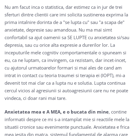
Nu am facut inca o statistica, dar estimez ca in jur de trei
sferturi dintre clientii care imi solicita sustinerea exprima la
prima intalnire dorinta de a "se lupta cu" sau "a scapa de"
anxietate, depresie sau amandoua. Nu ma mai simt
confortabil sa ajut oamenii sa SE LUPTE cu anxietatea si/sau
depresia, sau cu orice alta expresie a durerilor lor. La
inceputurile mele cognitiv comportamentale o spuneam si
eu, ca ne luptam, ca invingem, ca rezistam, dar incet-incet,
cu ajutorul urmatoarelor formari si mai ales de cand am
intrat in contact cu teoria traumei si terapia ei (IOPT), mi-a
devenit tot mai clar ca a lupta nu e solutia. Lupta continua
cercul vicios al agresiunii si autoagresiunii care nu ne poate
vindeca, ci doar rani mai tare.
Anxietatea mea e A MEA, e o bucata din mine
, contine
informatii despre ce mi s-a intamplat mie si reactiile mele la
situatii cronice sau evenimente punctuale. Anxietatea e frica
mea iesita din matca, sistemul fundamental de alarma care