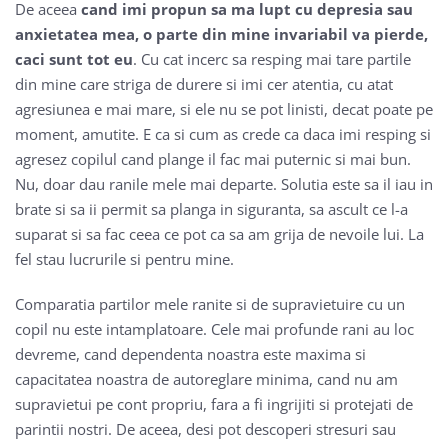
De aceea
cand imi propun sa ma lupt cu depresia sau
anxietatea mea, o parte din mine invariabil va pierde,
caci sunt tot eu
. Cu cat incerc sa resping mai tare partile
din mine care striga de durere si imi cer atentia, cu atat
agresiunea e mai mare, si ele nu se pot linisti, decat poate pe
moment, amutite. E ca si cum as crede ca daca imi resping si
agresez copilul cand plange il fac mai puternic si mai bun.
Nu, doar dau ranile mele mai departe. Solutia este sa il iau in
brate si sa ii permit sa planga in siguranta, sa ascult ce l-a
suparat si sa fac ceea ce pot ca sa am grija de nevoile lui. La
fel stau lucrurile si pentru mine.
Comparatia partilor mele ranite si de supravietuire cu un
copil nu este intamplatoare. Cele mai profunde rani au loc
devreme, cand dependenta noastra este maxima si
capacitatea noastra de autoreglare minima, cand nu am
supravietui pe cont propriu, fara a fi ingrijiti si protejati de
parintii nostri. De aceea, desi pot descoperi stresuri sau