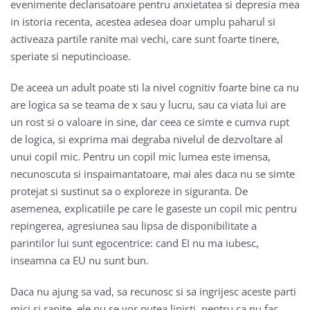
evenimente declansatoare pentru anxietatea si depresia mea
in istoria recenta, acestea adesea doar umplu paharul si
activeaza partile ranite mai vechi, care sunt foarte tinere,
speriate si neputincioase.
De aceea un adult poate sti la nivel cognitiv foarte bine ca nu
are logica sa se teama de x sau y lucru, sau ca viata lui are
un rost si o valoare in sine, dar ceea ce simte e cumva rupt
de logica, si exprima mai degraba nivelul de dezvoltare al
unui copil mic. Pentru un copil mic lumea este imensa,
necunoscuta si inspaimantatoare, mai ales daca nu se simte
protejat si sustinut sa o exploreze in siguranta. De
asemenea, explicatiile pe care le gaseste un copil mic pentru
repingerea, agresiunea sau lipsa de disponibilitate a
parintilor lui sunt egocentrice: cand EI nu ma iubesc,
inseamna ca EU nu sunt bun.
Daca nu ajung sa vad, sa recunosc si sa ingrijesc aceste parti
mici si ranite, ele nu se vor putea linisti, pentru ca nu fac