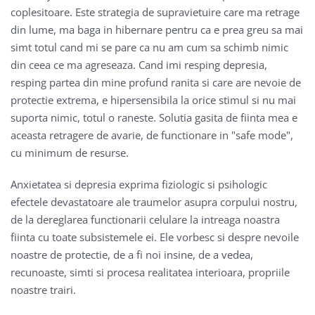
coplesitoare. Este strategia de supravietuire care ma retrage
din lume, ma baga in hibernare pentru ca e prea greu sa mai
simt totul cand mi se pare ca nu am cum sa schimb nimic
din ceea ce ma agreseaza. Cand imi resping depresia,
resping partea din mine profund ranita si care are nevoie de
protectie extrema, e hipersensibila la orice stimul si nu mai
suporta nimic, totul o raneste. Solutia gasita de fiinta mea e
aceasta retragere de avarie, de functionare in "safe mode",
cu minimum de resurse.
Anxietatea si depresia exprima fiziologic si psihologic
efectele devastatoare ale traumelor asupra corpului nostru,
de la dereglarea functionarii celulare la intreaga noastra
fiinta cu toate subsistemele ei. Ele vorbesc si despre nevoile
noastre de protectie, de a fi noi insine, de a vedea,
recunoaste, simti si procesa realitatea interioara, propriile
noastre trairi.