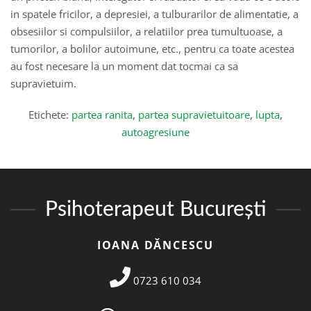
in spatele fricilor, a depresiei, a tulburarilor de alimentatie, a
obsesiilor si compulsiilor, a relatiilor prea tumultuoase, a
tumorilor, a bolilor autoimune, etc., pentru ca toate acestea
au fost necesare la un moment dat tocmai ca sa
supravietuim.
Etichete:
partea ranita
,
partea supravietuitoare
,
lupta
,
autoagresiune
Psihoterapeut București
IOANA DĂNCESCU
0723 610 034