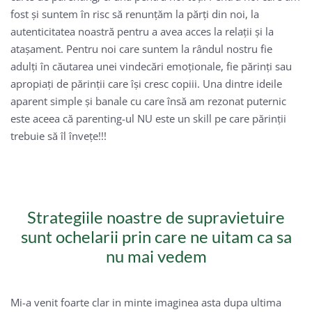
fost și suntem în risc să renunțăm la părți din noi, la
autenticitatea noastră pentru a avea acces la relații și la
atașament. Pentru noi care suntem la rândul nostru fie
adulți în căutarea unei vindecări emoționale, fie părinți sau
apropiați de părinții care își cresc copiii. Una dintre ideile
aparent simple și banale cu care însă am rezonat puternic
este aceea că parenting-ul NU este un skill pe care părinții
trebuie să îl învețe!!!
Strategiile noastre de supravietuire
sunt ochelarii prin care ne uitam ca sa
nu mai vedem
Mi-a venit foarte clar in minte imaginea asta dupa ultima